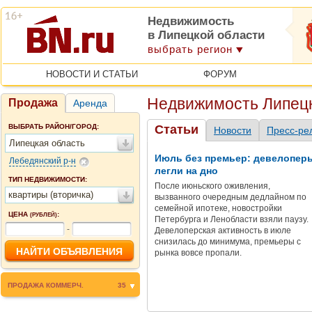
Недвижимость
в Липецкой области
выбрать регион
НОВОСТИ И СТАТЬИ
ФОРУМ
Недвижимость Липецк
Продажа
Аренда
ВЫБРАТЬ РАЙОН/ГОРОД:
Статьи
Новости
Пресс-ре
Липецкая область
Июль без премьер: девелопер
Лебедянский р-н
легли на дно
ТИП НЕДВИЖИМОСТИ:
После июньского оживления,
квартиры (вторичка)
вызванного очередным дедлайном по
семейной ипотеке, новостройки
ЦЕНА
:
(РУБЛЕЙ)
Петербурга и Ленобласти взяли паузу.
-
Девелоперская активность в июле
снизилась до минимума, премьеры с
рынка вовсе пропали.
ПРОДАЖА КОММЕРЧ.
35