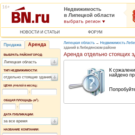
Недвижимость
в Липецкой области
выбрать регион
НОВОСТИ И СТАТЬИ
ФОРУМ
Липецкая область
→
Недвижимость Лебе
Аренда
Продажа
зданий в Лебедянском районе
Аренда отдельно стоящих з
ВЫБРАТЬ РАЙОН/ГОРОД:
Липецкая область
К сожалени
ТИП НЕДВИЖИМОСТИ:
найдено пр
отдельно стоящие здания
ЦЕНА
:
(РУБЛЕЙ В МЕСЯЦ)
Попробуйте
-
2
ОБЩАЯ ПЛОЩАДЬ
(М
):
-
ДАТА ПУБЛИКАЦИИ:
за все время
НАЗВАНИЕ КОМПАНИИ: