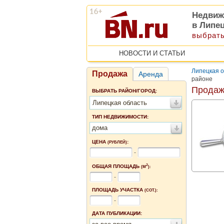
Недвиж
в Липе
выбрать
НОВОСТИ И СТАТЬИ
Липецкая о
Продажа
Аренда
районе
Продаж
ВЫБРАТЬ РАЙОН/ГОРОД:
Липецкая область
ТИП НЕДВИЖИМОСТИ:
дома
ЦЕНА
:
(РУБЛЕЙ)
-
2
ОБЩАЯ ПЛОЩАДЬ
(М
):
-
ПЛОЩАДЬ УЧАСТКА
(СОТ.):
-
ДАТА ПУБЛИКАЦИИ: