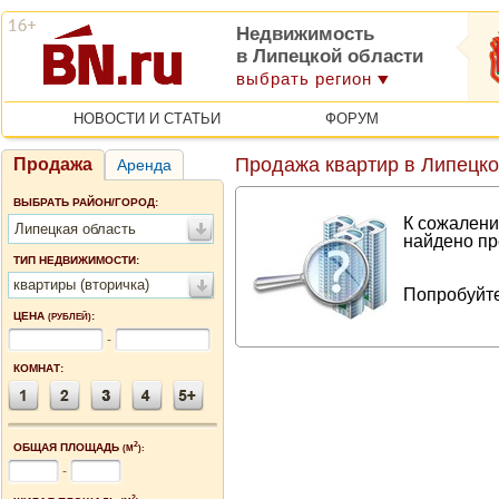
Недвижимость
в Липецкой области
выбрать регион
НОВОСТИ И СТАТЬИ
ФОРУМ
Продажа квартир в Липецко
Продажа
Аренда
ВЫБРАТЬ РАЙОН/ГОРОД:
К сожалени
Липецкая область
найдено пр
ТИП НЕДВИЖИМОСТИ:
квартиры (вторичка)
Попробуйте
ЦЕНА
:
(РУБЛЕЙ)
-
КОМНАТ:
2
ОБЩАЯ ПЛОЩАДЬ
(М
):
-
2