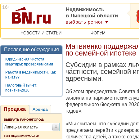
Недвижимость
в Липецкой области
выбрать регион
НОВОСТИ И СТАТЬИ
ФОРУМ
Матвиенко поддержа
Последние обсуждения
по семейной ипотеке
Юридическая чистота
Субсидии в рамках льг
квартиры: проверяем сами
частности, семейной и
Работа в недвижимости. Как
адресными.
начать?
Налоговый вычет:
позитив-2016
Об этом председатель Совета
заявила на парламентских слу
федерального бюджета на 2026
Продажа
Аренда
годов».
ВЫБРАТЬ РАЙОН/ГОРОД:
«Мы считаем, что субсидии дол
Липецкая область
предлагаем перейти к диверсиф
количества детей, а также соз
ТИП НЕДВИЖИМОСТИ: