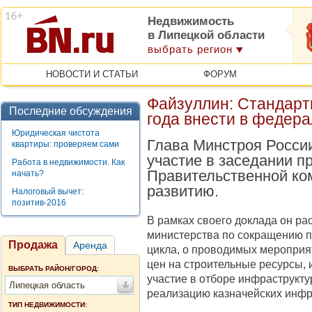
Недвижимость
в Липецкой области
выбрать регион
НОВОСТИ И СТАТЬИ
ФОРУМ
Файзуллин: Стандарт
Последние обсуждения
года внести в федер
Юридическая чистота
Глава Минстроя Росси
квартиры: проверяем сами
участие в заседании п
Работа в недвижимости. Как
Правительственной ко
начать?
развитию.
Налоговый вычет:
позитив-2016
В рамках своего доклада он ра
министерства по сокращению п
Продажа
Аренда
цикла, о проводимых мероприя
цен на строительные ресурсы, 
ВЫБРАТЬ РАЙОН/ГОРОД:
участие в отборе инфраструкту
Липецкая область
реализацию казначейских инфр
ТИП НЕДВИЖИМОСТИ: