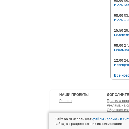
08:00
06.
Июль без
08:00
03.
Июль – н
15:50
29.
Редевело
08:00
27.
Реальная
12:00
24.
Извещен
Все нов
НАШИ ПРОЕКТЫ
ДОПОЛНИТ
Prian.ru
Правила пер
Реклама на с
Обратная св
Контакты
Сайт bn.ru использует
файлы «cookie» и си
сайта, вы разрешаете их использование.
С проектными декларациями можно