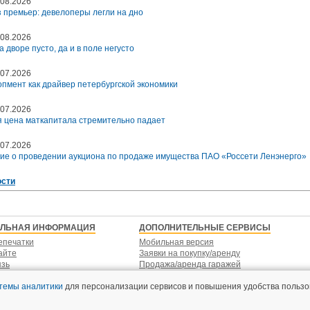
08.2026
 премьер: девелоперы легли на дно
08.2026
а дворе пусто, да и в поле негусто
07.2026
пмент как драйвер петербургской экономики
07.2026
 цена маткапитала стремительно падает
07.2026
ие о проведении аукциона по продаже имущества ПАО «Россети Ленэнерго»
ости
ЕЛЬНАЯ ИНФОРМАЦИЯ
ДОПОЛНИТЕЛЬНЫЕ СЕРВИСЫ
епечатки
Мобильная версия
айте
Заявки на покупку/аренду
язь
Продажа/аренда гаражей
стемы аналитики
для персонализации сервисов и повышения удобства пользо
Пользовательское соглашение
Политика конфиденциальнос