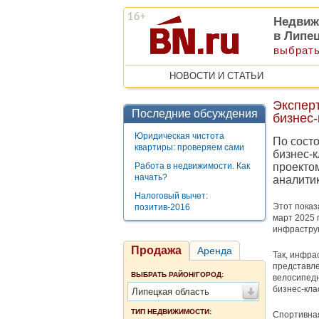
Недвиж
в Липе
выбрать
НОВОСТИ И СТАТЬИ
Экспер
Последние обсуждения
бизнес-
Юридическая чистота
По сост
квартиры: проверяем сами
бизнес-к
Работа в недвижимости. Как
проекто
начать?
аналити
Налоговый вычет:
Этот показ
позитив-2016
март 2025 
инфраструк
Продажа
Аренда
Так, инфра
представл
ВЫБРАТЬ РАЙОН/ГОРОД:
велосипедн
бизнес-кла
Липецкая область
ТИП НЕДВИЖИМОСТИ:
Спортивная