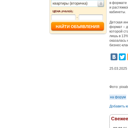
в формате 
квартиры (вторичка)
и растяжко
ЦЕНА
:
кабинеты.
(РУБЛЕЙ)
-
Детская ин
формат – 
которой ст
лишь в 13%
оказалась 
бизнес-кла
25.03.2025
Фото:
pixa
на форум
Добавить 
Свеже