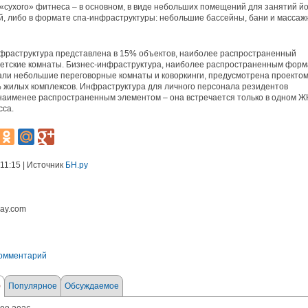
«сухого» фитнеса – в основном, в виде небольших помещений для занятий й
й, либо в формате спа-инфраструктуры: небольшие бассейны, бани и масса
фраструктура представлена в 15% объектов, наиболее распространенный
детские комнаты. Бизнес-инфраструктура, наиболее распространенным фор
али небольшие переговорные комнаты и коворкинги, предусмотрена проекто
 жилых комплексов. Инфраструктура для личного персонала резидентов
наименее распространенным элементом – она встречается только в одном Ж
сса.
 11:15 | Источник
БН.ру
bay.com
комментарий
е
Популярное
Обсуждаемое