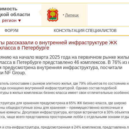
имость
цкой области
Липецк
 регион
ФОРУМ
КОНСУЛЬТАЦИЯ СПЕЦИАЛИСТОВ
ты рассказали о внутренней инфраструктуре ЖК
класса в Петербурге
оянию на начало марта 2025 года на первичном рынке жиль
ласса в Петербурге представлено 46 комплексов. В 76% из 
м предусмотрена внутренняя инфраструктура, посчитали
ки NF Group.
атель сопоставим с рынком элитного жилья, где 79% объектов по состоянию н
года оснащено внутренней инфраструктурой. Однако состав подобной
туры в жилых комплексах бизнес-класса имеет свои отличительные особенно
структура для хранения предусмотрена в 65% ЖК бизнес-класса, где широко
ены общедоступные зоны для хранения – преимущественно колясочные и
ые комнаты. Досуговая инфраструктура, которая встречается в 30% объекто
сса, чаще всего представлена просторными лобби с отдельными зонами отды
 и спа-инфраструктура, предусмотренная в 24% комплексов, представлена 