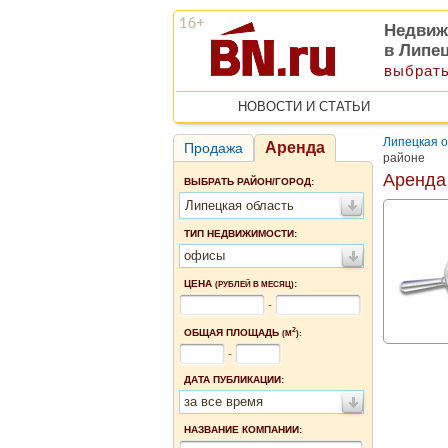
Недвиж
в Липе
выбрать
НОВОСТИ И СТАТЬИ
Липецкая о
Аренда
Продажа
районе
Аренда
ВЫБРАТЬ РАЙОН/ГОРОД:
Липецкая область
ТИП НЕДВИЖИМОСТИ:
офисы
ЦЕНА
:
(РУБЛЕЙ В МЕСЯЦ)
-
2
ОБЩАЯ ПЛОЩАДЬ
(М
):
-
ДАТА ПУБЛИКАЦИИ:
за все время
НАЗВАНИЕ КОМПАНИИ: