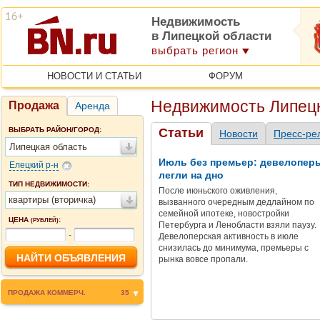
Недвижимость
в Липецкой области
выбрать регион
НОВОСТИ И СТАТЬИ
ФОРУМ
Недвижимость Липецк
Продажа
Аренда
ВЫБРАТЬ РАЙОН/ГОРОД:
Статьи
Новости
Пресс-ре
Липецкая область
Июль без премьер: девелопер
Елецкий р-н
легли на дно
ТИП НЕДВИЖИМОСТИ:
После июньского оживления,
квартиры (вторичка)
вызванного очередным дедлайном по
семейной ипотеке, новостройки
ЦЕНА
:
(РУБЛЕЙ)
Петербурга и Ленобласти взяли паузу.
-
Девелоперская активность в июле
снизилась до минимума, премьеры с
рынка вовсе пропали.
ПРОДАЖА КОММЕРЧ.
35