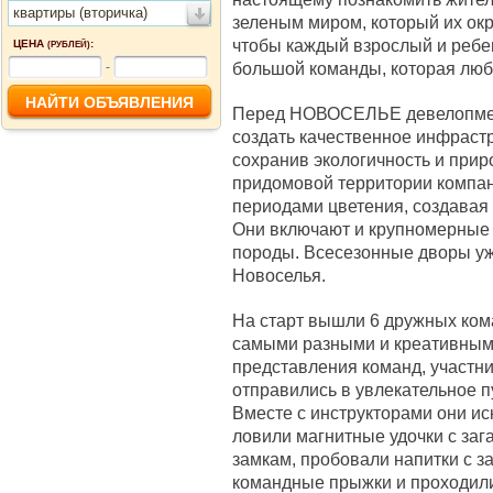
квартиры (вторичка)
зеленым миром, который их окр
чтобы каждый взрослый и ребе
ЦЕНА
:
(РУБЛЕЙ)
большой команды, которая люби
-
Перед НОВОСЕЛЬЕ девелопмент
создать качественное инфрастр
сохранив экологичность и прир
придомовой территории компа
периодами цветения, создавая 
Они включают и крупномерные
породы. Всесезонные дворы уж
Новоселья.
На старт вышли 6 дружных кома
самыми разными и креативными
представления команд, участн
отправились в увлекательное п
Вместе с инструкторами они ис
ловили магнитные удочки с заг
замкам, пробовали напитки с 
командные прыжки и проходил