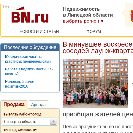
Недвижимость
в Липецкой области
выбрать регион
НОВОСТИ И СТАТЬИ
ФОРУМ
В минувшее воскресе
Последние обсуждения
соседей лаунж-квар
Юридическая чистота
квартиры: проверяем сами
Работа в недвижимости. Как
начать?
Налоговый вычет:
позитив-2016
Продажа
Аренда
приобщая жителей цен
ВЫБРАТЬ РАЙОН/ГОРОД:
Липецкая область
Целью праздника было не прост
ТИП НЕДВИЖИМОСТИ:
настоящему познакомить жителе