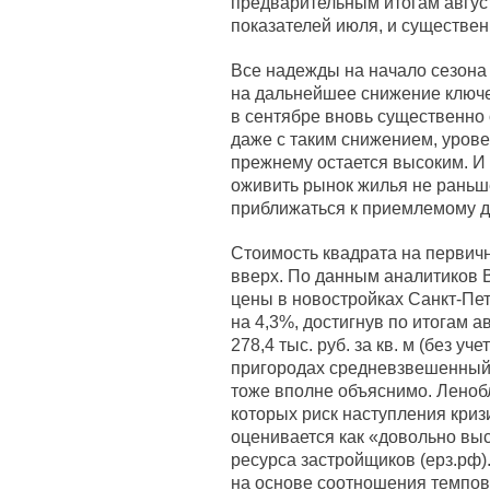
предварительным итогам авгус
показателей июля, и существен
Все надежды на начало сезона 
на дальнейшее снижение ключе
в сентябре вновь существенно 
даже с таким снижением, урове
прежнему остается высоким. И 
оживить рынок жилья не раньше
приближаться к приемлемому д
Стоимость квадрата на первич
вверх. По данным аналитиков 
цены в новостройках Санкт-Пе
на 4,3%, достигнув по итогам а
278,4 тыс. руб. за кв. м (без у
пригородах средневзвешенный 
тоже вполне объяснимо. Ленобл
которых риск наступления кри
оценивается как «довольно выс
ресурса застройщиков (ерз.рф
на основе соотношения темпо