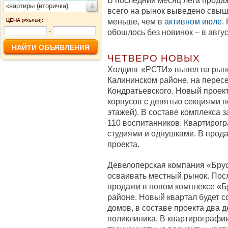
В последний месяц лета продаж
квартиры (вторичка)
всего на рынок выведено свыше
меньше, чем в
активном июле.
ЦЕНА
:
(РУБЛЕЙ)
-
обошлось без новинок – в авгус
ЧЕТВЕРО НОВЫХ
Холдинг «РСТИ» вывел на рыно
Калининском районе, на перес
Кондратьевского. Новый проект
корпусов с девятью секциями п
этажей). В составе комплекса 
110 воспитанников. Квартирогр
студиями и однушками. В прод
проекта.
Девелоперская компания «Брус
осваивать местный рынок. Пос
продажи в новом комплексе «Б
районе. Новый квартал будет с
домов, в составе проекта два 
поликлиника. В квартирографи