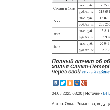
тыс. руб.
7 358
Студии и 1ккв
руб./кв. м
218 68
тыс. руб.
12 075
2ккв
руб./кв. м
205 26
тыс. руб.
15 811
3ккв
руб./кв. м
193 90
тыс. руб.
20 048
4ккв
руб./кв. м
193 75
Полный отчет об об
жилья Санкт-Петерб
через свой
личный кабинет
04.08.2025 08:00 | Источник
БН.
Автор:
Ольга Романова, ведущи