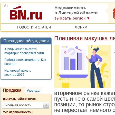
Недвижимость
в Липецкой области
выбрать регион
НОВОСТИ И СТАТЬИ
ФОРУМ
Плешивая макушка л
Последние обсуждения
Юридическая чистота
квартиры: проверяем сами
Работа в недвижимости. Как
начать?
Налоговый вычет:
позитив-2016
Продажа
Аренда
вторичном рынке каже
пусть и не в самой цв
ВЫБРАТЬ РАЙОН/ГОРОД:
позиции, то рынок стр
Липецкая область
не перестает немного 
ТИП НЕДВИЖИМОСТИ: