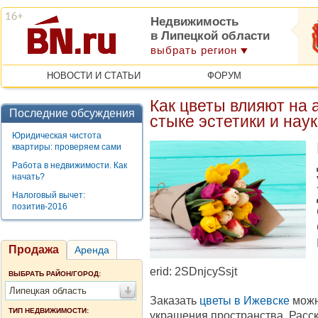
Недвижимость
в Липецкой области
выбрать регион
НОВОСТИ И СТАТЬИ
ФОРУМ
Как цветы влияют на 
Последние обсуждения
стыке эстетики и нау
Юридическая чистота
квартиры: проверяем сами
Работа в недвижимости. Как
начать?
Налоговый вычет:
позитив-2016
Продажа
Аренда
erid: 2SDnjcySsjt
ВЫБРАТЬ РАЙОН/ГОРОД:
Липецкая область
Заказать
цветы в Ижевске
можно
ТИП НЕДВИЖИМОСТИ:
украшения пространства. Расск